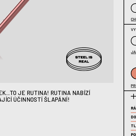
CH
VY
JA
PR
K...TO JE RUTINA! RUTINA NABÍZÍ
JÍCÍ ÚČINNOSTÍ ŠLAPÁNÍ!
R
DO
TL
PO