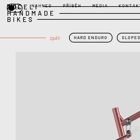
ZOCELI
RÁMY
NAHNED
PŘÍBĚH
MÉDIA
KONTAK
EN
HANDMADE
BIKES
zpět
HARD ENDURO
SLOPE