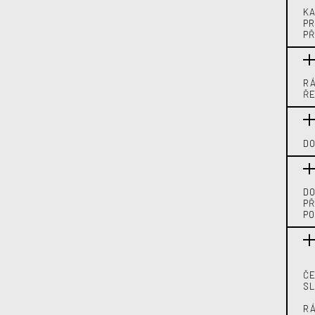
KA
PR
PŘ
RÁ
ŘE
DO
DO
PŘ
PO
ČE
SL
RÁ