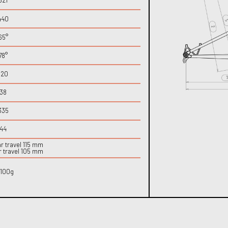
621
440
65°
78°
120
38
335
44
r travel 115 mm
r travel 105 mm
100g