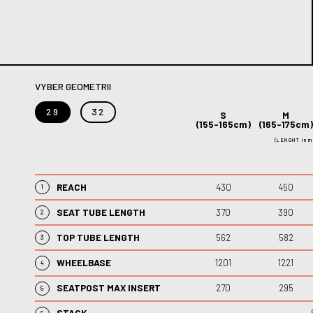
VYBER GEOMETRII
29
32
S
M
(155-165cm)
(165-175cm)
(LENGHT in m
REACH
430
450
1
SEAT TUBE LENGTH
370
390
2
TOP TUBE LENGTH
562
582
3
WHEELBASE
1201
1221
4
SEATPOST MAX INSERT
270
295
5