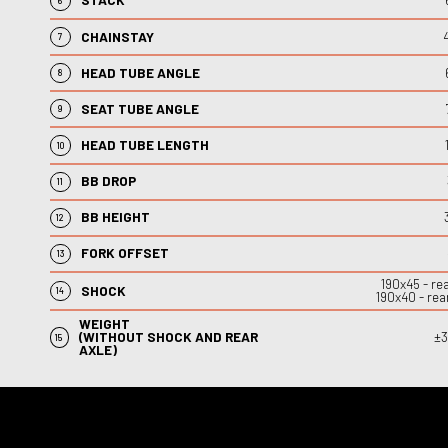
STACK
6
CHAINSTAY
7
HEAD TUBE ANGLE
8
SEAT TUBE ANGLE
9
HEAD TUBE LENGTH
10
BB DROP
11
BB HEIGHT
12
FORK OFFSET
13
190x45 -
rea
SHOCK
14
190x40 -
rea
WEIGHT
(WITHOUT SHOCK AND REAR
±3
15
AXLE)