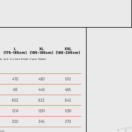
L
XL
XXL
(175-185cm)
(185-195cm)
(195-205cm)
m, axle to crown 541mm-travel 130mm)
470
490
510
415
440
465
602
622
642
1241
1261
1281
320
345
370