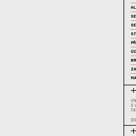
HL
S
SE
ST
PŘ
ÚC
B
ZA
MA
VN
S 
TR
DO