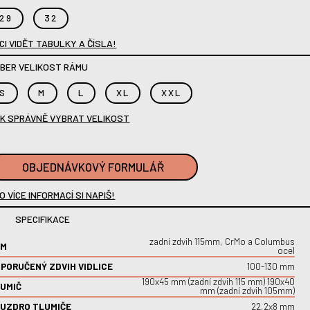
29
32
CI VIDĚT TABULKY A ČÍSLA!
BER VELIKOST RÁMU
S
M
L
XL
XXL
K SPRÁVNĚ VYBRAT VELIKOST
OBJEDNÁVKOVÝ FORMULÁŘ
O VÍCE INFORMACÍ SI NAPIŠ!
SPECIFIKACE
zadní zdvih 115mm, CrMo a Columbus
ÁM
ocel
PORUČENÝ ZDVIH VIDLICE
100-130 mm
190x45 mm (zadní zdvih 115 mm) 190x40
UMIČ
mm (zadní zdvih 105mm)
UZDRO TLUMIČE
22,2x8 mm