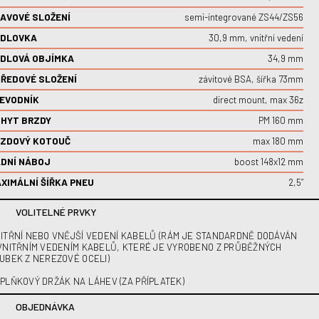
AVOVÉ SLOŽENÍ
semi-integrované ZS44/ZS56
EDLOVKA
30,9 mm, vnitřní vedení
DLOVÁ OBJÍMKA
34,9 mm
ŘEDOVÉ SLOŽENÍ
závitové BSA, šířka 73mm
EVODNÍK
direct mount, max 36z
HYT BRZDY
PM 160 mm
RZDOVÝ KOTOUČ
max 180 mm
DNÍ NÁBOJ
boost 148x12 mm
XIMÁLNÍ ŠÍŘKA PNEU
2,5”
VOLITELNÉ PRVKY
ITŘNÍ NEBO VNĚJŠÍ VEDENÍ KABELŮ (RÁM JE STANDARDNĚ DODÁVÁN
VNITŘNÍM VEDENÍM KABELŮ, KTERÉ JE VYROBENO Z PRŮBĚŽNÝCH
UBEK Z NEREZOVÉ OCELI)
PLŇKOVÝ DRŽÁK NA LÁHEV (ZA PŘÍPLATEK)
OBJEDNÁVKA