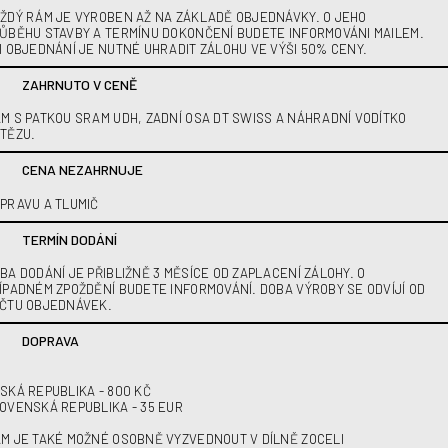
ŽDÝ RÁM JE VYROBEN AŽ NA ZÁKLADĚ OBJEDNÁVKY. O JEHO
ŮBĚHU STAVBY A TERMÍNU DOKONČENÍ BUDETE INFORMOVÁNI MAILEM.
I OBJEDNÁNÍ JE NUTNÉ UHRADIT ZÁLOHU VE VÝŠI 50% CENY.
ZAHRNUTO V CENĚ
M S PATKOU SRAM UDH, ZADNÍ OSA DT SWISS A NÁHRADNÍ VODÍTKO
TĚZU.
CENA NEZAHRNUJE
PRAVU A TLUMIČ
TERMÍN DODÁNÍ
BA DODÁNÍ JE PŘIBLIŽNĚ 3 MĚSÍCE OD ZAPLACENÍ ZÁLOHY. O
ÍPADNÉM ZPOŽDĚNÍ BUDETE INFORMOVÁNÍ. DOBA VÝROBY SE ODVÍJÍ OD
ČTU OBJEDNÁVEK.
DOPRAVA
SKÁ REPUBLIKA - 800 KČ
OVENSKÁ REPUBLIKA - 35 EUR
M JE TAKÉ MOŽNÉ OSOBNĚ VYZVEDNOUT V DÍLNĚ ZOCELI