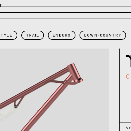
T
STYLE
TRAIL
ENDURO
DOWN-COUNTRY
VY