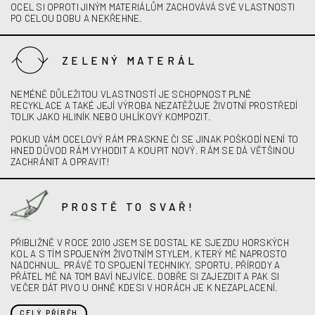
OCEL SI OPROTI JINÝM MATERIÁLŮM ZACHOVÁVÁ SVÉ VLASTNOSTI
PO CELOU DOBU A NEKŘEHNE.
ZELENÝ MATERÁL
NEMÉNĚ DŮLEŽITOU VLASTNOSTÍ JE SCHOPNOST PLNÉ
RECYKLACE A TAKÉ JEJÍ VÝROBA NEZATĚŽUJE ŽIVOTNÍ PROSTŘEDÍ
TOLIK JAKO HLINÍK NEBO UHLÍKOVÝ KOMPOZIT.
POKUD VÁM OCELOVÝ RÁM PRASKNE ČI SE JINAK POŠKODÍ NENÍ TO
HNED DŮVOD RÁM VYHODIT A KOUPIT NOVÝ. RÁM SE DÁ VĚTŠINOU
ZACHRÁNIT A OPRAVIT!
PROSTĚ TO SVAŘ!
PŘIBLIŽNĚ V ROCE 2010 JSEM SE DOSTAL KE SJEZDU HORSKÝCH
KOL A S TÍM SPOJENÝM ŽIVOTNÍM STYLEM, KTERÝ MĚ NAPROSTO
NADCHNUL. PRÁVĚ TO SPOJENÍ TECHNIKY, SPORTU, PŘÍRODY A
PŘÁTEL MĚ NA TOM BAVÍ NEJVÍCE. DOBŘE SI ZAJEZDIT A PAK SI
VEČER DÁT PIVO U OHNĚ KDESI V HORÁCH JE K NEZAPLACENÍ.
CELÝ PŘÍBĚH