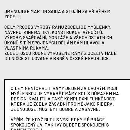
JMENUJI SE MARTIN SAIDA A STOJÍM ZA PŘÍBĚHEM
ZOCELI.
CELÝ PROCES VÝROBY RÁMU ZOCELI OD MYŠLENKY,
NÁVRHU, KINEMATIKY, KONSTRUKCE, VÝPOČTŮ,
VÝROBY, SVAŘOVÁNÍ, MONTÁŽE A VŠECH OSTATNÍCH
ÚKONŮ S TÍM SPOJENÝCH DĚLÁM SÁM HLAVOU A
VLASTNÍMA RUKAMA.
ZOCELI JSOU RUČNĚ VYROBENÉ RÁMY Z OCELI V MALÉ
DÍLNIČCE SITUOVANÉ V BRNĚ V ČESKÉ REPUBLICE.
CÍLEM NENÍ CHRLIT RÁMY JEDEN ZA DRUHÝM. MOJI
MYŠLENKOU JE VYRÁBĚT RÁMY KOL S DŮRAZEM NA
DESIGN, KVALITU A TAKÉ KOMPLEXNÍ FUNKČNOST,
KTERÁ JE ZCELA ZÁSADNÍ PRO MĚ JAKO RIDERA.
JEDNODUŠE, MUSÍ BÝT DOBRÉ A ZÁBAVNÉ.
VĚŘÍM, ŽE KDYŽ BUDU S VÝSLEDKY MÉ PRÁCE
SPOKOJENÝ JÁ, TAK I VY BUDETE SPOKOJENI S
RÁMEM ZOCELI.