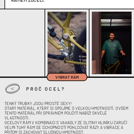
VYBRAT RÁM
PROČ OCEL?
TENKÝ TRUBKY JSOU PROSTĚ SEXY!
STARÝ MATERIÁL, KTERÝ SI SPOJÍME S VELKOU HMOTNOSTÍ. OVŠEM
TENTO MATERIÁL PŘI SPRÁVNÉM POUŽITÍ NABÍZÍ SKVĚLÉ
VLASTNOSTI.
OCELOVÝ RÁM V KOMBINACI S VAHADLY ZE SLITINY HLINÍKU ZARUČÍ
VELMI TUHÝ RÁM SE SCHOPNOSTÍ POHLCOVAT RÁZY A VIBRACE A
PŘITOM SI ZACHOVAT SLUŠNOU HMOTNOST.